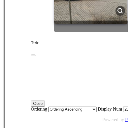
Title
Close
Ordering
Display Num
Powered by
P